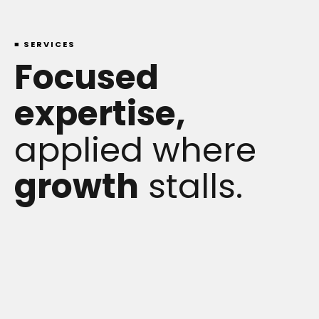
■
S
E
R
V
I
C
E
S
F
o
c
u
s
e
d
e
x
p
e
r
t
i
s
e
,
a
p
p
l
i
e
d
w
h
e
r
e
g
r
o
w
t
h
s
t
a
l
l
s
.